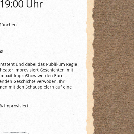
 19:00 Uhr
t
 München
ms
entsteht und dabei das Publikum Regie
Theater improvisiert Geschichten, mit
 mixxit ImproShow werden Eure
lenden Geschichte verwoben. Ihr
men mit den Schauspielern auf eine
% improvisiert!