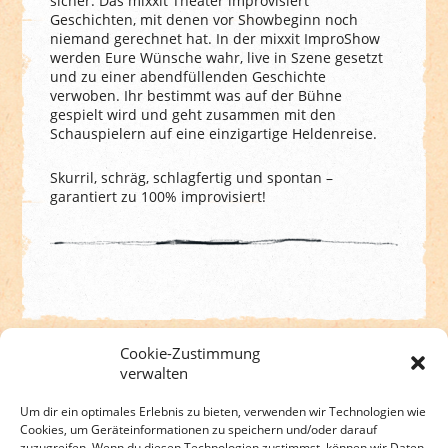
sicher. Das mixxit Theater improvisiert
Geschichten, mit denen vor Showbeginn noch
niemand gerechnet hat. In der mixxit ImproShow
werden Eure Wünsche wahr, live in Szene gesetzt
und zu einer abendfüllenden Geschichte
verwoben. Ihr bestimmt was auf der Bühne
gespielt wird und geht zusammen mit den
Schauspielern auf eine einzigartige Heldenreise.
Skurril, schräg, schlagfertig und spontan –
garantiert zu 100% improvisiert!
Cookie-Zustimmung
Zurück zu den Terminen
verwalten
Um dir ein optimales Erlebnis zu bieten, verwenden wir Technologien wie
Cookies, um Geräteinformationen zu speichern und/oder darauf
zuzugreifen. Wenn du diesen Technologien zustimmst, können wir Daten